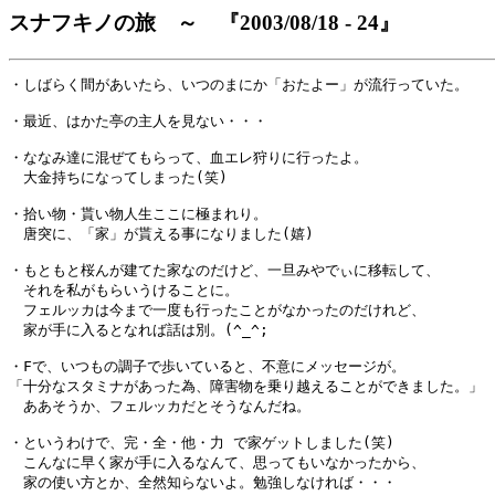
スナフキノの旅 ～ 『2003/08/18 - 24』
・しばらく間があいたら、いつのまにか「おたよー」が流行っていた。

・最近、はかた亭の主人を見ない・・・

・ななみ達に混ぜてもらって、血エレ狩りに行ったよ。

　大金持ちになってしまった(笑)

・拾い物・貰い物人生ここに極まれり。

　唐突に、「家」が貰える事になりました(嬉)

・もともと桜んが建てた家なのだけど、一旦みやでぃに移転して、

　それを私がもらいうけることに。

　フェルッカは今まで一度も行ったことがなかったのだけれど、

　家が手に入るとなれば話は別。(^_^;

・Fで、いつもの調子で歩いていると、不意にメッセージが。

「十分なスタミナがあった為、障害物を乗り越えることができました。」

　ああそうか、フェルッカだとそうなんだね。

・というわけで、完・全・他・力 で家ゲットしました(笑)

　こんなに早く家が手に入るなんて、思ってもいなかったから、
